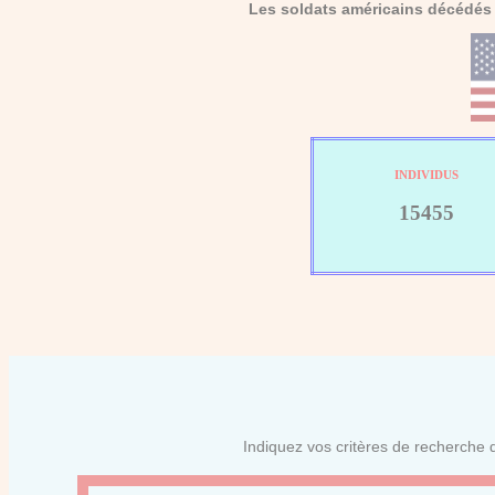
Les soldats américains décédés 
INDIVIDUS
15455
Indiquez vos critères de recherche d