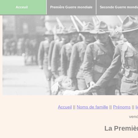
Acceuil
Première Guerre mondiale
Seconde Guerre mondi
Accueil
||
Noms de famille
||
Prénoms
||
l
vend
La
Premiè