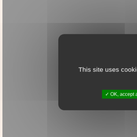
This site uses cook
OK, accept a