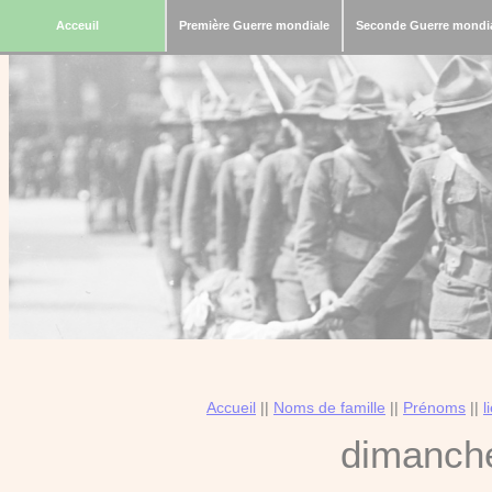
Acceuil
Première Guerre mondiale
Seconde Guerre mondi
Accueil
||
Noms de famille
||
Prénoms
||
l
dimanche