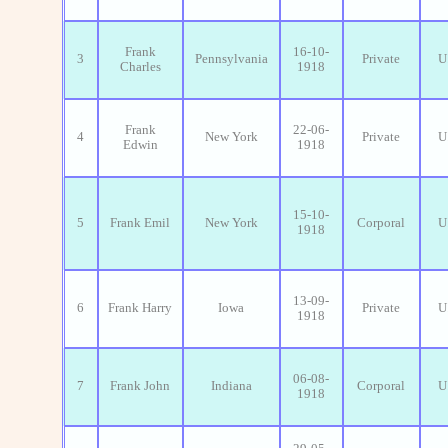
Frank
16-10-
3
Pennsylvania
Private
U
Charles
1918
Frank
22-06-
4
New York
Private
U
Edwin
1918
15-10-
5
Frank Emil
New York
Corporal
U
1918
13-09-
6
Frank Harry
Iowa
Private
U
1918
06-08-
7
Frank John
Indiana
Corporal
U
1918