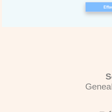
S
Genea