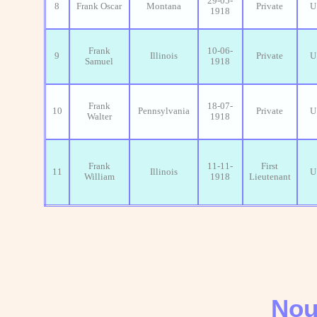
29-05-
8
Frank Oscar
Montana
Private
U
1918
Frank
10-06-
9
Illinois
Private
U
Samuel
1918
Frank
18-07-
10
Pennsylvania
Private
U
Walter
1918
Frank
11-11-
First
11
Illinois
U
William
1918
Lieutenant
Nou