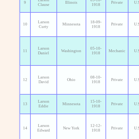
9
Illinois
Private
U.
Clause
1918
Larson
18-09-
10
Minnesota
Private
U.
Curty
1918
Larson
05-10-
11
Washington
Mechanic
U.
Daniel
1918
Larson
08-10-
12
Ohio
Private
U.
David
1918
Larson
15-10-
13
Minnesota
Private
U.
Eddie
1918
Larson
12-12-
14
New York
Private
U.
Edward
1918