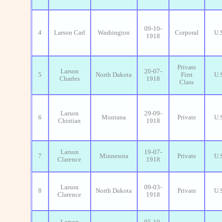
09-10-
4
Larson Carl
Washington
Corporal
U.
1918
Private
Larson
20-07-
5
North Dakota
First
U.
Charles
1918
Class
Larson
29-09-
6
Montana
Private
U.
Chistian
1918
Larson
19-07-
7
Minnesota
Private
U.
Clarence
1918
Larson
09-03-
8
North Dakota
Private
U.
Clarence
1918
Larson
05-10-