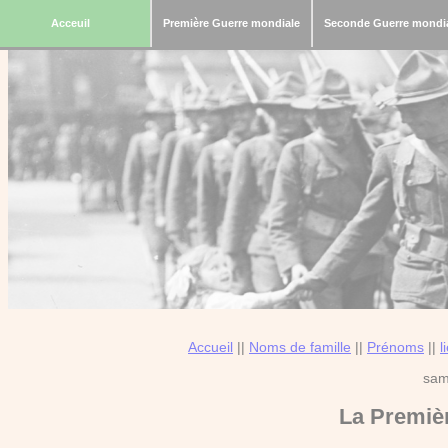
Acceuil
Première Guerre mondiale
Seconde Guerre mondi
Accueil
||
Noms de famille
||
Prénoms
||
l
sam
La
Premiè