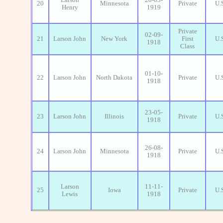
20
Minnesota
Private
U.
Henry
1919
Private
02-09-
21
Larson John
New York
First
U.
1918
Class
01-10-
22
Larson John
North Dakota
Private
U.
1918
23-05-
23
Larson John
Illinois
Private
U.
1918
26-08-
24
Larson John
Minnesota
Private
U.
1918
Larson
11-11-
25
Iowa
Private
U.
Lewis
1918