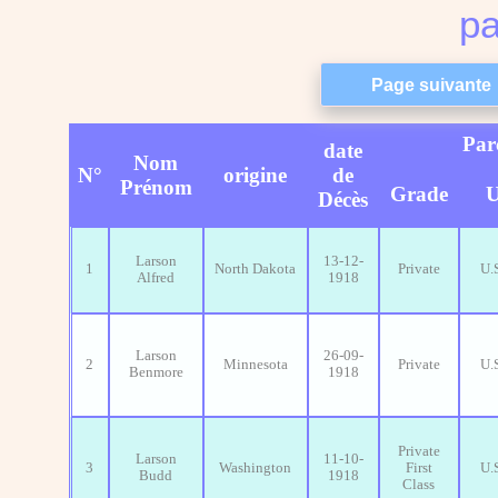
pa
Par
date
Nom
N°
origine
de
Prénom
Grade
U
Décès
Larson
13-12-
1
North Dakota
Private
U.
Alfred
1918
Larson
26-09-
2
Minnesota
Private
U.
Benmore
1918
Private
Larson
11-10-
3
Washington
First
U.
Budd
1918
Class