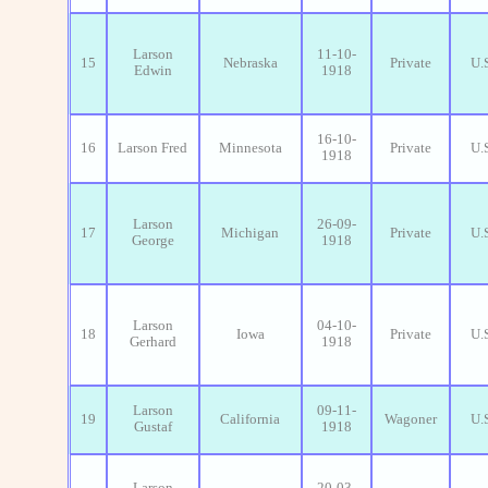
Larson
11-10-
15
Nebraska
Private
U.
Edwin
1918
16-10-
16
Larson Fred
Minnesota
Private
U.
1918
Larson
26-09-
17
Michigan
Private
U.
George
1918
Larson
04-10-
18
Iowa
Private
U.
Gerhard
1918
Larson
09-11-
19
California
Wagoner
U.
Gustaf
1918
Larson
20-03-