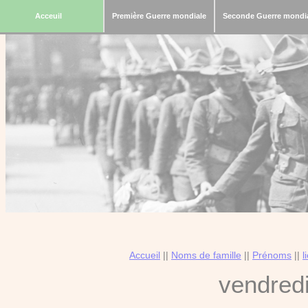
Acceuil
Première Guerre mondiale
Seconde Guerre mondi
Accueil
||
Noms de famille
||
Prénoms
||
l
vendred