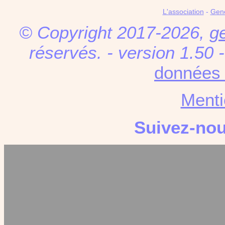
L'association
-
Gen
© Copyright 2017-2026,
g
réservés. - version 1.50 
données 
Menti
Suivez-no