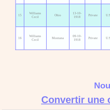
Williams
13-10-
15
Ohio
Private
U.
Cecil
1918
Williams
09-10-
16
Montana
Private
U.
Cecil
1918
Nou
Convertir une 