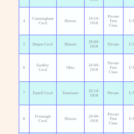
Private
Cunningham
16-10-
4
Illinois
First
U.
Cecil
1918
Class
29-09-
5
Draper Cecil
Illinois
Private
U.
1918
Private
Eardley
26-09-
6
Ohio
First
U.
Cecil
1918
Class
26-10-
7
Farrell Cecil
Tennessee
Private
U.
1918
Private
Fosnaugh
26-09-
8
Illinois
First
U.
Cecil
1918
Class