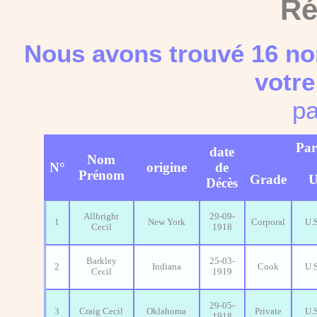
Ré
Nous avons trouvé 16 no
votre
pa
Par
date
Nom
N°
origine
de
Prénom
Grade
U
Décès
Allbright
29-09-
1
New York
Corporal
U.
Cecil
1918
Barkley
25-03-
2
Indiana
Cook
U.
Cecil
1919
29-05-
3
Craig Cecil
Oklahoma
Private
U.
1918