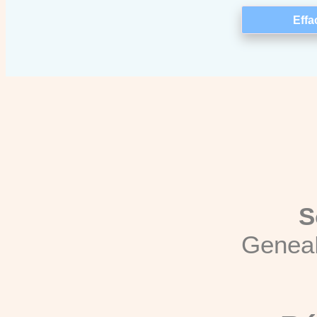
S
Genea