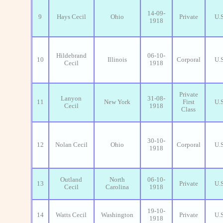
14-09-
9
Hays Cecil
Ohio
Private
U.
1918
Hildebrand
06-10-
10
Illinois
Corporal
U.
Cecil
1918
Private
Lanyon
31-08-
11
New York
First
U.
Cecil
1918
Class
30-10-
12
Nolan Cecil
Ohio
Corporal
U.
1918
Outland
North
06-10-
13
Private
U.
Cecil
Carolina
1918
19-10-
14
Watts Cecil
Washington
Private
U.
1918