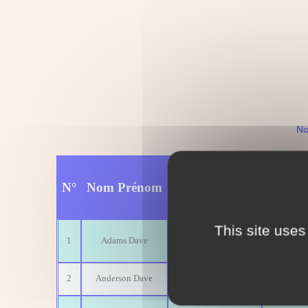
No
date 
N°
Nom Prénom
origine
Décè
This site uses
1
Adams Dave
Oklahoma
12-10-19
2
Anderson Dave
Arkansas
15-05-19