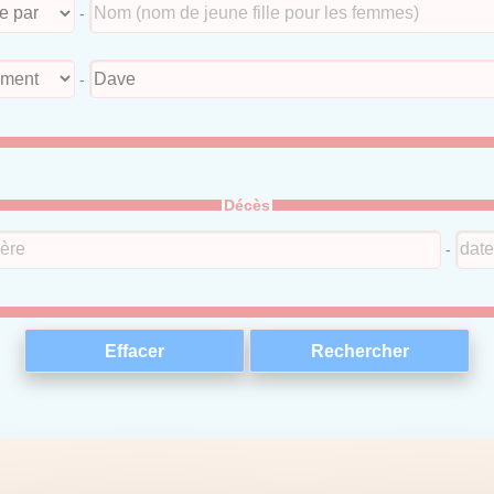
-
-
Décès
-