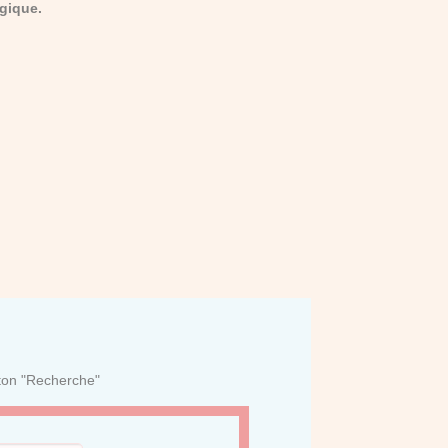
gique.
uton "Recherche"