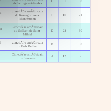
C
31
38
de Seringes-et-Nesles
cimetiÃ¨re amÃ©ricain
3rd
de Romagne-sous-
F
10
21
Montfaucon
CimetiÃ¨re amÃ©ricain
st
du Saillant de Saint-
D
22
30
Mihiel
d
cimetiÃ¨re amÃ©ricain
B
3
58
du Bois Belleau
CimetiÃ¨re amÃ©ricain
t
A
12
9
de Suresnes