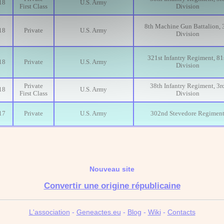
18
U.S. Army
First Class
Division
8th Machine Gun Battalion, 
18
Private
U.S. Army
Division
321st Infantry Regiment, 81
18
Private
U.S. Army
Division
Private
38th Infantry Regiment, 3r
18
U.S. Army
First Class
Division
17
Private
U.S. Army
302nd Stevedore Regimen
Nouveau site
Convertir une origine républicaine
L'association
-
Geneactes.eu
-
Blog
-
Wiki
-
Contacts