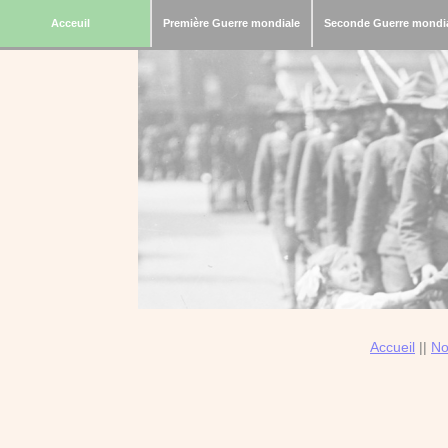
Acceuil
Première Guerre mondiale
Seconde Guerre mondi
Accueil
||
No