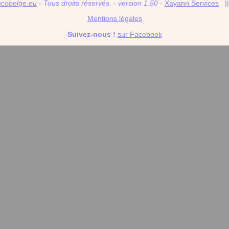
ncobelge.eu
- Tous droits réservés. - version 1.50 -
Xayann Services
|
Mentions légales
Suivez-nous !
sur Facebook