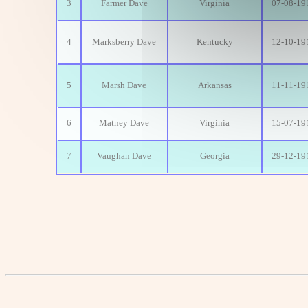
3
Farmer Dave
Virginia
07-08-19
4
Marksberry Dave
Kentucky
12-10-19
5
Marsh Dave
Arkansas
11-11-19
6
Matney Dave
Virginia
15-07-19
7
Vaughan Dave
Georgia
29-12-19