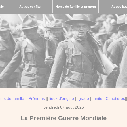
ale
Autres confits
Noms de famille et prénom
Autres ba
ms de famille
||
Prénoms
||
lieux d'origine
||
grade
||
unité
||
Cimetières
|
vendredi 07 août 2026
La
Première Guerre Mondiale