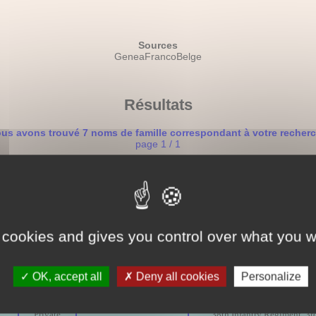
Sources
GeneaFrancoBelge
Résultats
us avons trouvé 7 noms de famille correspondant à votre recher
page 1 / 1
Parcours militaire
de
s
Grade
Unité
Régiment
 cookies and gives you control over what you w
56th Infantry Regiment, 7t
18
Private
U.S. Army
Division
OK, accept all
Deny all cookies
Personalize
18
Private
U.S. Army
309th Quartermaster Labor Batt
Private
38th Infantry Regiment, 3r