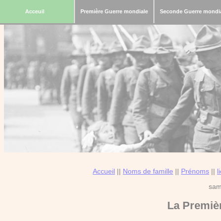
Acceuil
Première Guerre mondiale
Seconde Guerre mondi
Accueil
||
Noms de famille
||
Prénoms
||
l
sam
La
Premiè