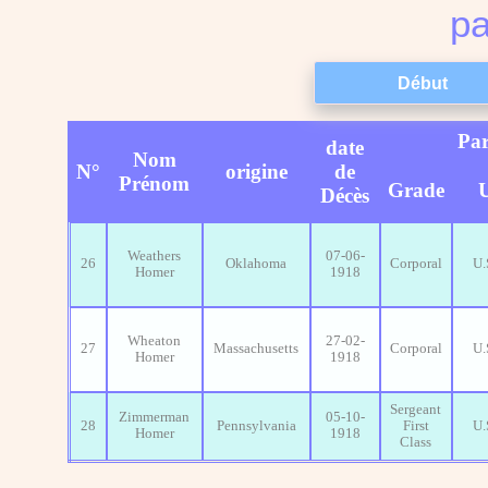
pa
Par
date
Nom
N°
origine
de
Prénom
Grade
U
Décès
Weathers
07-06-
26
Oklahoma
Corporal
U.
Homer
1918
Wheaton
27-02-
27
Massachusetts
Corporal
U.
Homer
1918
Sergeant
Zimmerman
05-10-
28
Pennsylvania
First
U.
Homer
1918
Class