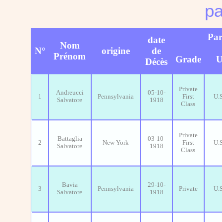
pa
Par
date
Nom
N°
origine
de
Prénom
Grade
U
Décès
Private
Andreucci
05-10-
1
Pennsylvania
First
U.
Salvatore
1918
Class
Private
Battaglia
03-10-
2
New York
First
U.
Salvatore
1918
Class
Bavia
29-10-
3
Pennsylvania
Private
U.
Salvatore
1918