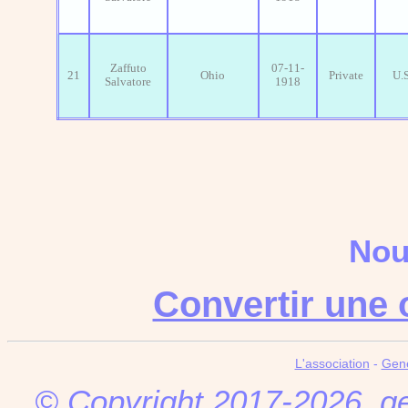
Zaffuto
07-11-
21
Ohio
Private
U.
Salvatore
1918
Nou
Convertir une 
L'association
-
Gen
© Copyright 2017-2026,
g