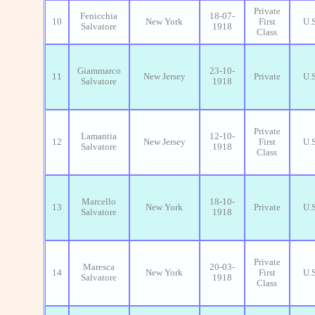
Private
Fenicchia
18-07-
10
New York
First
U.
Salvatore
1918
Class
Giammarco
23-10-
11
New Jersey
Private
U.
Salvatore
1918
Private
Lamantia
12-10-
12
New Jersey
First
U.
Salvatore
1918
Class
Marcello
18-10-
13
New York
Private
U.
Salvatore
1918
Private
Maresca
20-03-
14
New York
First
U.
Salvatore
1918
Class