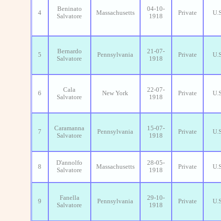
Beninato
04-10-
4
Massachusetts
Private
U.
Salvatore
1918
Bernardo
21-07-
5
Pennsylvania
Private
U.
Salvatore
1918
Cala
22-07-
6
New York
Private
U.
Salvatore
1918
Caramanna
15-07-
7
Pennsylvania
Private
U.
Salvatore
1918
D'annolfo
28-05-
8
Massachusetts
Private
U.
Salvatore
1918
Fanella
29-10-
9
Pennsylvania
Private
U.
Salvatore
1918