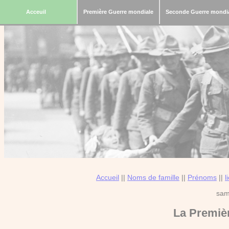
Acceuil
Première Guerre mondiale
Seconde Guerre mondi
Accueil
||
Noms de famille
||
Prénoms
||
l
sam
La
Premiè