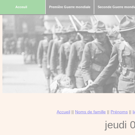
Acceuil
Première Guerre mondiale
Seconde Guerre mondi
Accueil
||
Noms de famille
||
Prénoms
||
l
jeudi 