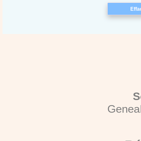
S
Genea