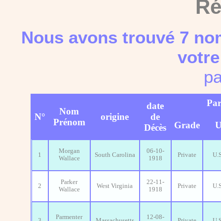
Ré
Nous avons trouvé 7 nom
votre
pa
Par
date
Nom
N°
origine
de
Prénom
Grade
U
Décès
Morgan
06-10-
1
South Carolina
Private
U.
Wallace
1918
Parker
22-11-
2
West Virginia
Private
U.
Wallace
1918
Parmenter
12-08-
3
Massachusetts
Private
U.