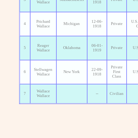
Wallace
1918
Prichard
12-06-
U.S
4
Michigan
Private
Wallace
1918
C
Reager
06-01-
5
Oklahoma
Private
U.
Wallace
1919
Private
Stellwagen
22-09-
6
New York
First
U.
Wallace
1918
Class
Wallace
7
--
Civilian
Wallace