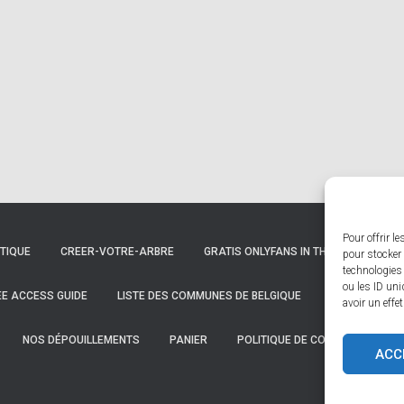
Pour offrir l
TIQUE
CREER-VOTRE-ARBRE
GRATIS ONLYFANS IN THE UNITED STAT
pour stocker 
technologies
ou les ID uni
REE ACCESS GUIDE
LISTE DES COMMUNES DE BELGIQUE
LISTE DES C
avoir un effe
NOS DÉPOUILLEMENTS
PANIER
POLITIQUE DE COOKIES (UE)
ACC