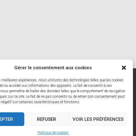
Gérer le consentement aux cookies
es meilleures expériences, nous utilisons des technologies telles que les cookies
ES: SAFE, FREE ACCESS GUIDE
et/ou accéder aux informations des appareils. Le fait de consentir à ces
 nous permettra de traiter des données telles que le comportement de navigation
ques sur ce site. Le fait de ne pas consentir ou de retirer son consentement peut
OMMUNES DES HAUTS DE FRANCE
MON COMPTE
t négatif sur certaines caractéristiques et fonctions.
VALIDATION DE LA COMMANDE
EPTER
REFUSER
VOIR LES PRÉFÉRENCES
Hestia | Développé par
ThemeIsle
Politique de cookies