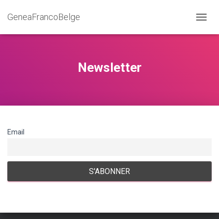
GeneaFrancoBelge
D
É
P
L
I
Newsletter
E
R
L
A
N
A
V
Email
I
G
A
T
I
O
N