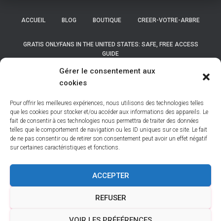
ACCUEIL
BLOG
BOUTIQUE
CREER-VOTRE-ARBRE
GRATIS ONLYFANS IN THE UNITED STATES: SAFE, FREE ACCESS
GUIDE
Gérer le consentement aux
GRATIS ONLYFANS IN THE UNITED STATES: SAFE, FREE ACCESS
cookies
GUIDE
Pour offrir les meilleures expériences, nous utilisons des technologies telles
LISTE DES COMMUNES DE BELGIQUE
que les cookies pour stocker et/ou accéder aux informations des appareils. Le
fait de consentir à ces technologies nous permettra de traiter des données
telles que le comportement de navigation ou les ID uniques sur ce site. Le fait
LISTE DES COMMUNES DES HAUTS DE FRANCE
MON COMPTE
de ne pas consentir ou de retirer son consentement peut avoir un effet négatif
sur certaines caractéristiques et fonctions.
NEWSLETTER
NOS BASES
NOS DÉPOUILLEMENTS
ACCEPTER
PANIER
POLITIQUE DE COOKIES (UE)
REFUSER
VALIDATION DE LA COMMANDE
VOIR LES PRÉFÉRENCES