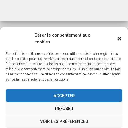
Gérer le consentement aux
cookies
ACCUEIL
BLOG
BOUTIQUE
CREER-VOTRE-ARBRE
Pour offrir les meilleures expériences, nous utilisons des technologies telles
LISTE DES COMMUNES DE BELGIQUE
que les cookies pour stocker et/ou accéder aux informations des appareils. Le
fait de consentir à ces technologies nous permettra de traiter des données
telles que le comportement de navigation ou les ID uniques sur ce site. Le fait
LISTE DES COMMUNES DES HAUTS DE FRANCE
MON COMPTE
de ne pas consentir ou de retirer son consentement peut avoir un effet négatif
sur certaines caractéristiques et fonctions.
NEWSLETTER
NOS BASES
NOS DÉPOUILLEMENTS
ACCEPTER
PANIER
POLITIQUE DE COOKIES (UE)
REFUSER
VALIDATION DE LA COMMANDE
VOIR LES PRÉFÉRENCES
Hestia | Développé par
ThemeIsle