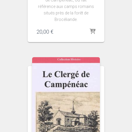
de Campénéac, ou fait
référence aux camps romains
situés près de la forêt de
Brocéliande.
20,00
€