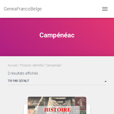
GeneaFrancoBelge
DÉPLI
Campénéac
Accueil
/ Produits identifiés “Campénéac”
2 résultats affichés