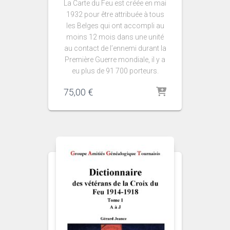
La Carte du Feu est créée en mai
1932 pour être attribuée à tous
les Belges qui ont accompli au
moins 12 mois dans une unité
au contact de l’ennemi durant la
Première Guerre mondiale, il y a
eu plus de 91 700 porteurs.
75,00
€