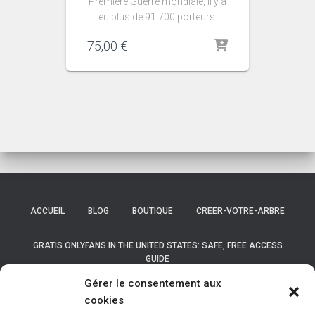
Première Guerre mondiale, il y a
eu plus de 91 700 porteurs.
75,00
€
ACCUEIL
BLOG
BOUTIQUE
CREER-VOTRE-ARBRE
GRATIS ONLYFANS IN THE UNITED STATES: SAFE, FREE ACCESS
GUIDE
Gérer le consentement aux
GRATIS ONLYFANS IN THE UNITED STATES: SAFE, FREE ACCESS
cookies
GUIDE