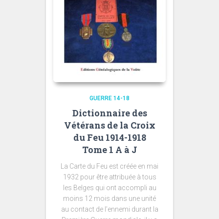
GUERRE 14-18
Dictionnaire des
Vétérans de la Croix
du Feu 1914-1918
Tome 1 A à J
La Carte du Feu est créée en mai
1932 pour être attribuée à tous
les Belges qui ont accompli au
moins 12 mois dans une unité
au contact de l’ennemi durant la