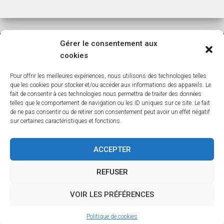
Gérer le consentement aux
cookies
ACCUEIL
BLOG
BOUTIQUE
CREER-VOTRE-ARBRE
Pour offrir les meilleures expériences, nous utilisons des technologies telles
LISTE DES COMMUNES DE BELGIQUE
que les cookies pour stocker et/ou accéder aux informations des appareils. Le
fait de consentir à ces technologies nous permettra de traiter des données
telles que le comportement de navigation ou les ID uniques sur ce site. Le fait
LISTE DES COMMUNES DES HAUTS DE FRANCE
MON COMPTE
de ne pas consentir ou de retirer son consentement peut avoir un effet négatif
sur certaines caractéristiques et fonctions.
NEWSLETTER
NOS BASES
NOS DÉPOUILLEMENTS
ACCEPTER
PANIER
POLITIQUE DE COOKIES (UE)
REFUSER
VALIDATION DE LA COMMANDE
VOIR LES PRÉFÉRENCES
Hestia | Développé par
ThemeIsle
Politique de cookies