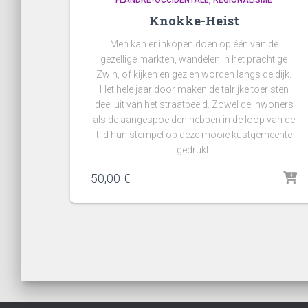
FLANDRE-OCCIDENTALE
RÉGIONALISME
Knokke-Heist
Men kan er inkopen doen op één van de
gezellige markten, wandelen in het prachtige
Zwin, of kijken en gezien worden langs de dijk.
Het hele jaar door maken de talrijke toeristen
deel uit van het straatbeeld. Zowel de inwoners
als de aangespoelden hebben in de loop van de
tijd hun stempel op deze mooie kustgemeente
gedrukt.
50,00
€