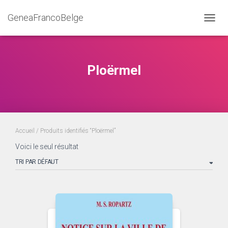
GeneaFrancoBelge
DÉPLI
Ploërmel
Accueil
/ Produits identifiés “Ploërmel”
Voici le seul résultat