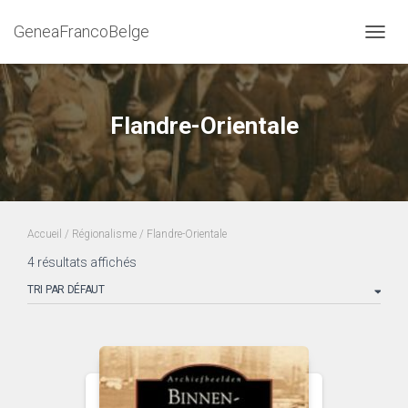
GeneaFrancoBelge
DÉPLI
Flandre-Orientale
Accueil
/
Régionalisme
/ Flandre-Orientale
4 résultats affichés