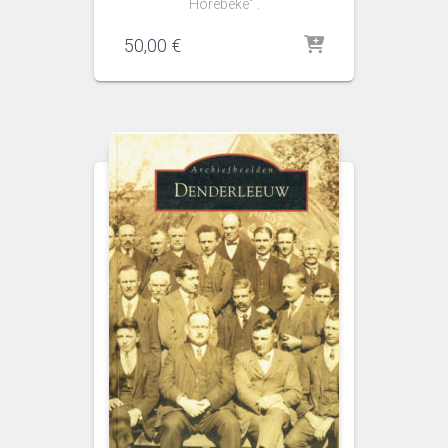
Horebeke” .
50,00
€