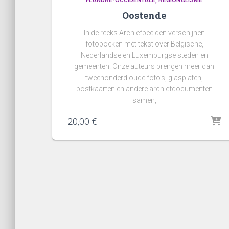
FLANDRE-OCCIDENTALE
RÉGIONALISME
Oostende
In de reeks Archiefbeelden verschijnen
fotoboeken mét tekst over Belgische,
Nederlandse en Luxemburgse steden en
gemeenten. Onze auteurs brengen meer dan
tweehonderd oude foto’s, glasplaten,
postkaarten en andere archiefdocumenten
samen,
20,00
€