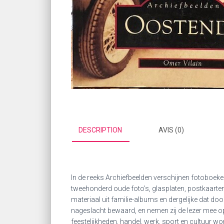
DESCRIPTION
AVIS (0)
In de reeks Archiefbeelden verschijnen fotoboe
tweehonderd oude foto’s, glasplaten, postkaarten
materiaal uit familie-albums en dergelijke dat 
nageslacht bewaard, en nemen zij de lezer mee op
feestelijkheden, handel, werk, sport en cultuur wo