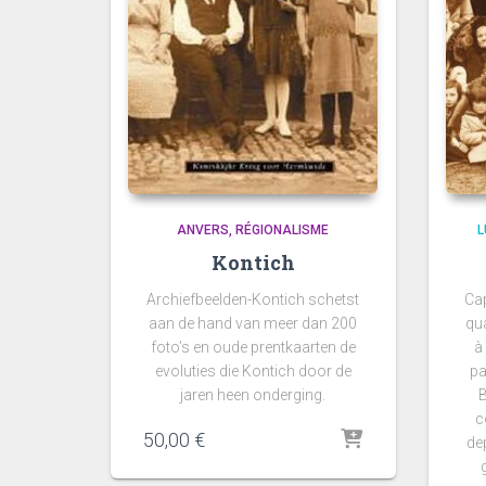
ANVERS
RÉGIONALISME
Kontich
Archiefbeelden-Kontich schetst
Cap
aan de hand van meer dan 200
qua
foto’s en oude prentkaarten de
à
evoluties die Kontich door de
pa
jaren heen onderging.
B
c
50,00
€
de