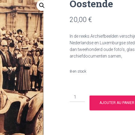
Oostende
20,00
€
In de reeks Archiefbeelden verschi
Nederlandse en Luxemburgse sted
dan tweehonderd oude foto’s, glas
archiefdocumenten samen,
8 en stock
quantité
de
AJOUTER AU PANIER
Oostende