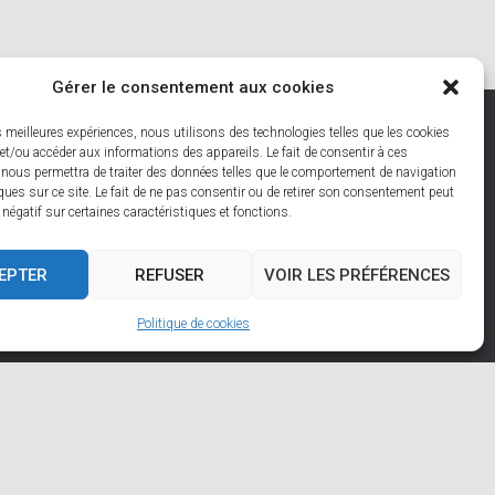
Gérer le consentement aux cookies
es meilleures expériences, nous utilisons des technologies telles que les cookies
ES: SAFE, FREE ACCESS GUIDE
et/ou accéder aux informations des appareils. Le fait de consentir à ces
 nous permettra de traiter des données telles que le comportement de navigation
ques sur ce site. Le fait de ne pas consentir ou de retirer son consentement peut
OMMUNES DES HAUTS DE FRANCE
MON COMPTE
t négatif sur certaines caractéristiques et fonctions.
VALIDATION DE LA COMMANDE
EPTER
REFUSER
VOIR LES PRÉFÉRENCES
Hestia | Développé par
ThemeIsle
Politique de cookies