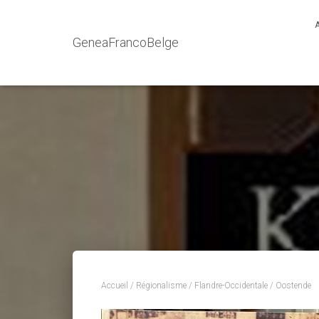
GeneaFrancoBelge
Accueil
/
Régionalisme
/
Flandre-Occidentale
/ Oostende