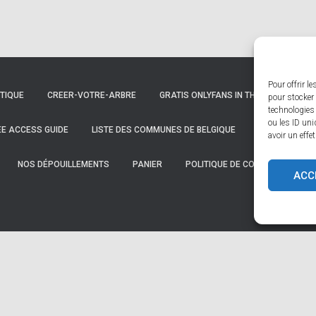
Pour offrir l
TIQUE
CREER-VOTRE-ARBRE
GRATIS ONLYFANS IN THE UNITED STAT
pour stocker 
technologies
ou les ID uni
REE ACCESS GUIDE
LISTE DES COMMUNES DE BELGIQUE
LISTE DES C
avoir un effe
NOS DÉPOUILLEMENTS
PANIER
POLITIQUE DE COOKIES (UE)
ACC