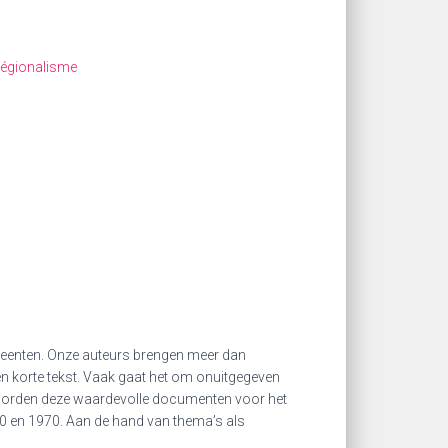
égionalisme
meenten. Onze auteurs brengen meer dan
en korte tekst. Vaak gaat het om onuitgegeven
m worden deze waardevolle documenten voor het
80 en 1970. Aan de hand van thema’s als