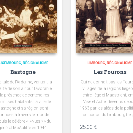
LUXEMBOURG
RÉGIONALISME
LIMBOURG
RÉGIONALISME
Bastogne
Les Fourons
itale de l’Ardenne, vantant la
Qui ne connait pas les Fou
lité de son air pur favorable
villages de la régions liégeo
 la présence de centenaires
entre liège et Maastricht, en
rmi ses habitants, la ville de
Visé et Aubel devenus depu
astogne et sa région sont
1963 par les aléas de la polit
onnues à travers le monde
un canon du Limbourg belg
puis le célèbre « »Nuts » » du
25,00
€
général McAuliffe en 1944.