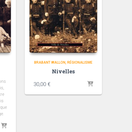
BRABANT WALLON
RÉGIONALISME
Nivelles
rons
30,00
€
is,
tre
is
ique
e.