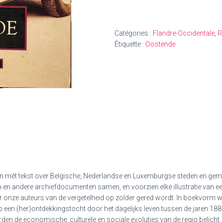
Catégories :
Flandre-Occidentale
,
R
Étiquette :
Oostende
ken mét tekst over Belgische, Nederlandse en Luxemburgse steden en ge
 en andere archiefdocumenten samen, en voorzien elke illustratie van e
door onze auteurs van de vergetelheid op zolder gered wordt. In boekvor
 een (her)ontdekkingstocht door het dagelijks leven tussen de jaren 18
rden de economische, culturele en sociale evoluties van de regio belicht.