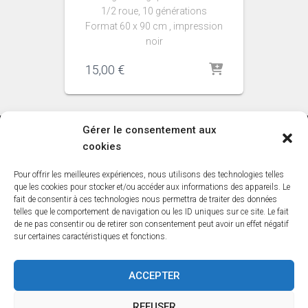
1/2 roue, 10 générations
Format 60 x 90 cm , impression
noir
15,00
€
Gérer le consentement aux
cookies
ACCUEIL
BLOG
BOUTIQUE
CREER-VOTRE-ARBRE
Pour offrir les meilleures expériences, nous utilisons des technologies telles
LISTE DES COMMUNES DE BELGIQUE
que les cookies pour stocker et/ou accéder aux informations des appareils. Le
fait de consentir à ces technologies nous permettra de traiter des données
telles que le comportement de navigation ou les ID uniques sur ce site. Le fait
LISTE DES COMMUNES DES HAUTS DE FRANCE
MON COMPTE
de ne pas consentir ou de retirer son consentement peut avoir un effet négatif
sur certaines caractéristiques et fonctions.
NEWSLETTER
NOS BASES
NOS DÉPOUILLEMENTS
ACCEPTER
PANIER
POLITIQUE DE COOKIES (UE)
REFUSER