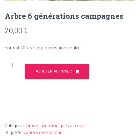
Arbre 6 générations campagnes
20,00
€
Format 40 x 57 cm, impression couleur
quantité
de
AJOUTER AU PANIER
Arbre
6
générations
campagnes
Catégorie :
Arbres généalogiques à remplir
Étiquette :
Arbre 6 générations