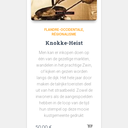
FLANDRE-OCCIDENTALE
RÉGIONALISME
Knokke-Heist
Men kan er inkopen doen op
één van de gezellige markten,
wandelen in het prachtige Zwin,
of kijken en gezien worden
langs de dijk. Het hele jaar door
maken de talrijke toeristen deel
uit van het straatbeeld. Zowel de
inwoners als de aangespoelden
hebben in de loop van de tijd
hun stempel op deze mooie
kustgemeente gedrukt.
50,00
€