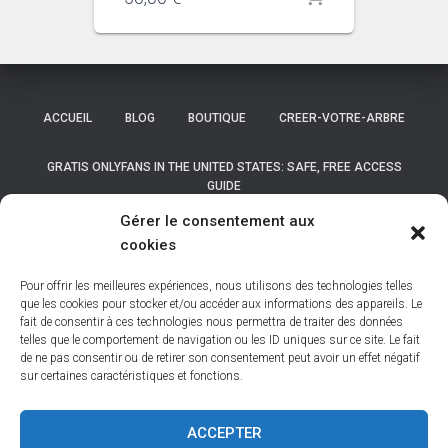
ACCUEIL
BLOG
BOUTIQUE
CREER-VOTRE-ARBRE
GRATIS ONLYFANS IN THE UNITED STATES: SAFE, FREE ACCESS
GUIDE
Gérer le consentement aux
GRATIS ONLYFANS IN THE UNITED STATES: SAFE, FREE ACCESS
cookies
GUIDE
Pour offrir les meilleures expériences, nous utilisons des technologies telles
LISTE DES COMMUNES DE BELGIQUE
que les cookies pour stocker et/ou accéder aux informations des appareils. Le
fait de consentir à ces technologies nous permettra de traiter des données
telles que le comportement de navigation ou les ID uniques sur ce site. Le fait
LISTE DES COMMUNES DES HAUTS DE FRANCE
MON COMPTE
de ne pas consentir ou de retirer son consentement peut avoir un effet négatif
sur certaines caractéristiques et fonctions.
NEWSLETTER
NOS BASES
NOS DÉPOUILLEMENTS
ACCEPTER