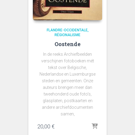
FLANDRE-OCCIDENTALE
RÉGIONALISME
Oostende
In de reeks Archiefbeelden
verschijnen fotoboeken mét
tekst over Belgische,
Nederlandse en Luxemburgse
steden en gemeenten. Onze
auteurs brengen meer dan
tweehonderd oude foto’s,
glasplaten, postkaarten en
andere archiefdocumenten
samen,
20,00
€