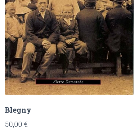
Blegny
50,00
€