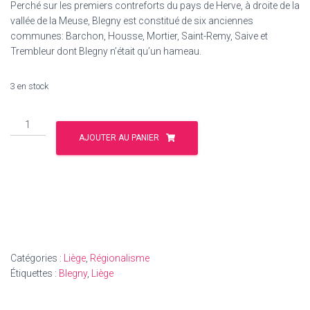
Perché sur les premiers contreforts du pays de Herve, à droite de la
vallée de la Meuse, Blegny est constitué de six anciennes
communes: Barchon, Housse, Mortier, Saint-Remy, Saive et
Trembleur dont Blegny n’était qu’un hameau.
3 en stock
quantité
de
AJOUTER AU PANIER
Blegny
Catégories :
Liège
,
Régionalisme
Étiquettes :
Blegny
,
Liège