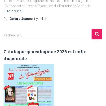
Traité de Francfort, signé le 10 mai 1871, met fin à la guerre.
L’Alsace est annexée à l’exception du Territoire de Belfort, la
Lire la suite…
Par
Gérard Jeance
, il y a
4 ans
R
Rechercher…
e
c
h
Catalogue généalogique 2026 est enfin
e
disponible
r
c
h
e
r
: