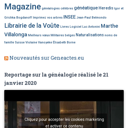
Magazine
généatique
Heredis
généalogies célèbres
Igor et
INSEE
Grichka Bogdanoff
Imprimez vos arbres
Jean-Paul Belmondo
Librairie de la Voûte
Marthe
Livres
Logiciel
Luc Antonini
Villalonga
Naturalisations
Meilleurs vœux
Militaires belges
noms de
famille
Suisse
Violaine Vanoyeke
Élisabeth Borne
Nouveautés sur Geneactes.eu
Reportage sur la généalogie réalisé le 21
janvier 2020
Cliquez pour accepter les cookies marketing
et activer ce contenu