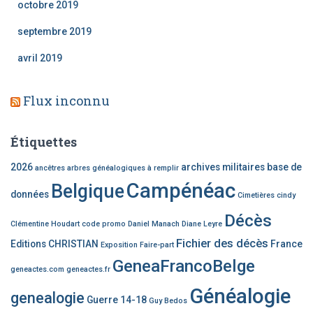
octobre 2019
septembre 2019
avril 2019
Flux inconnu
Étiquettes
2026
archives militaires
base de
ancêtres
arbres généalogiques à remplir
Campénéac
Belgique
données
Cimetières
cindy
Décès
Clémentine Houdart
code promo
Daniel Manach
Diane Leyre
Fichier des décès
Editions CHRISTIAN
France
Exposition
Faire-part
GeneaFrancoBelge
geneactes.com
geneactes.fr
Généalogie
genealogie
Guerre 14-18
Guy Bedos