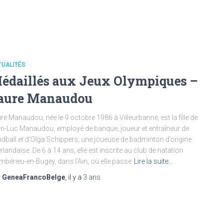
TUALITÉS
édaillés aux Jeux Olympiques –
aure Manaudou
re Manaudou, née le 9 octobre 1986 à Villeurbanne, est la fille de
n-Luc Manaudou, employé de banque, joueur et entraîneur de
dball et d’Olga Schippers, une joueuse de badminton d’origine
rlandaise. De 6 à 14 ans, elle est inscrite au club de natation
mbérieu-en-Bugey, dans l’Ain, où elle passe
Lire la suite…
r
GeneaFrancoBelge
, il y a
3 ans