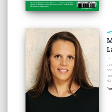
AC
M
L
Lau
Jea
han
née
d’A
Pa