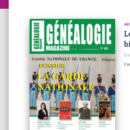
AB
L
b
Bie
Pa