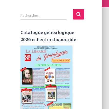
R
Rechercher…
e
c
h
Catalogue généalogique
e
2026 est enfin disponible
r
c
h
e
r
: