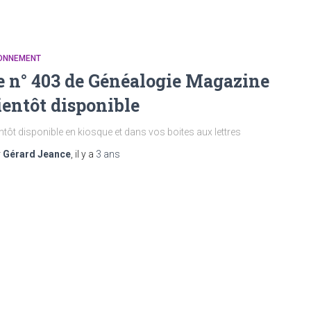
ONNEMENT
e n° 403 de Généalogie Magazine
ientôt disponible
ntôt disponible en kiosque et dans vos boites aux lettres
r
Gérard Jeance
, il y a
3 ans