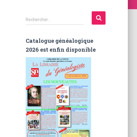
R
Rechercher…
e
c
h
Catalogue généalogique
e
2026 est enfin disponible
r
c
h
e
r
: