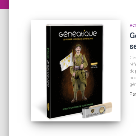
AC
G
s
Gén
réf
de 
pou
gén
Pa