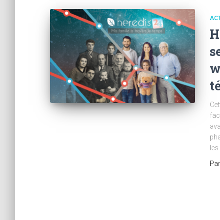
AC
H
s
w
t
Cet
fac
ava
pha
les
Pa