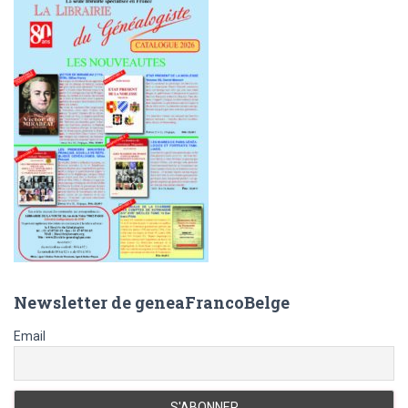
h
e
r
:
Newsletter de geneaFrancoBelge
Email