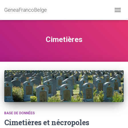
GeneaFrancoBelge
DÉPLI
LA
NAVIG
Cimetières
BASE DE DONNÉES
Cimetières et nécropoles