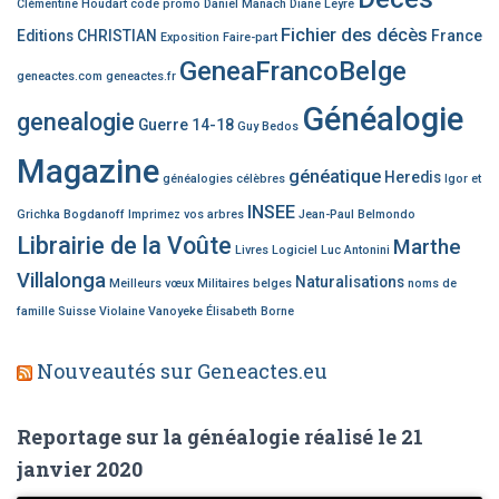
Clémentine Houdart
code promo
Daniel Manach
Diane Leyre
Fichier des décès
Editions CHRISTIAN
France
Exposition
Faire-part
GeneaFrancoBelge
geneactes.com
geneactes.fr
Généalogie
genealogie
Guerre 14-18
Guy Bedos
Magazine
généatique
Heredis
généalogies célèbres
Igor et
INSEE
Grichka Bogdanoff
Imprimez vos arbres
Jean-Paul Belmondo
Librairie de la Voûte
Marthe
Livres
Logiciel
Luc Antonini
Villalonga
Naturalisations
Meilleurs vœux
Militaires belges
noms de
famille
Suisse
Violaine Vanoyeke
Élisabeth Borne
Nouveautés sur Geneactes.eu
Reportage sur la généalogie réalisé le 21
janvier 2020