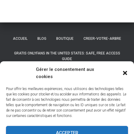
ACCUEIL
BLOG
BOUTIQUE
CREER-VOTRE-ARBRE
GRATIS ONLYFANS IN THE UNITED STATES: SAFE, FREE ACCESS
GUIDE
Gérer le consentement aux
GRATIS ONLYFANS IN THE UNITED STATES: SAFE, FREE ACCESS
cookies
GUIDE
Pour offrir les meilleures expériences, nous utilisons des technologies telles
LISTE DES COMMUNES DE BELGIQUE
que les cookies pour stocker et/ou accéder aux informations des appareils. Le
fait de consentir à ces technologies nous permettra de traiter des données
telles que le comportement de navigation ou les ID uniques sur ce site. Le fait
LISTE DES COMMUNES DES HAUTS DE FRANCE
MON COMPTE
de ne pas consentir ou de retirer son consentement peut avoir un effet négatif
sur certaines caractéristiques et fonctions.
NEWSLETTER
NOS BASES
NOS DÉPOUILLEMENTS
ACCEPTER