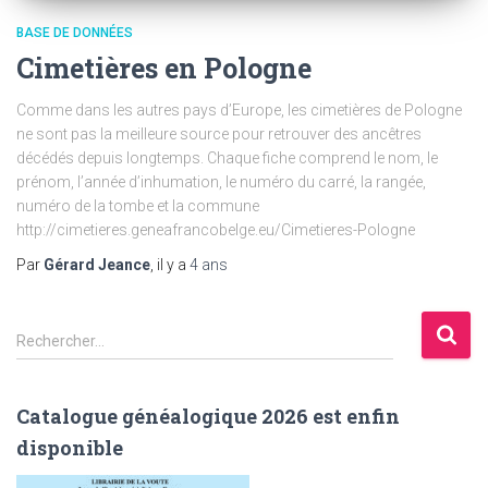
BASE DE DONNÉES
Cimetières en Pologne
Comme dans les autres pays d’Europe, les cimetières de Pologne
ne sont pas la meilleure source pour retrouver des ancêtres
décédés depuis longtemps. Chaque fiche comprend le nom, le
prénom, l’année d’inhumation, le numéro du carré, la rangée,
numéro de la tombe et la commune
http://cimetieres.geneafrancobelge.eu/Cimetieres-Pologne
Par
Gérard Jeance
, il y a
4 ans
R
Rechercher…
e
c
h
Catalogue généalogique 2026 est enfin
e
disponible
r
c