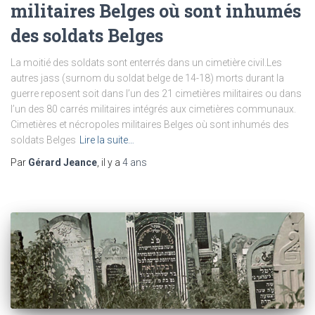
militaires Belges où sont inhumés
des soldats Belges
La moitié des soldats sont enterrés dans un cimetière civil.Les
autres jass (surnom du soldat belge de 14-18) morts durant la
guerre reposent soit dans l’un des 21 cimetières militaires ou dans
l’un des 80 carrés militaires intégrés aux cimetières communaux.
Cimetières et nécropoles militaires Belges où sont inhumés des
soldats Belges
Lire la suite…
Par
Gérard Jeance
, il y a
4 ans