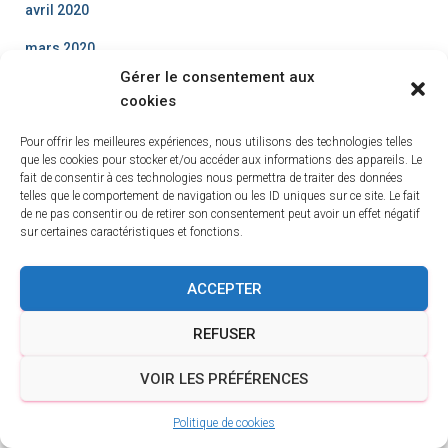
avril 2020
mars 2020
Gérer le consentement aux
février 2020
cookies
janvier 2020
Pour offrir les meilleures expériences, nous utilisons des technologies telles
que les cookies pour stocker et/ou accéder aux informations des appareils. Le
décembre 2019
fait de consentir à ces technologies nous permettra de traiter des données
telles que le comportement de navigation ou les ID uniques sur ce site. Le fait
novembre 2019
de ne pas consentir ou de retirer son consentement peut avoir un effet négatif
sur certaines caractéristiques et fonctions.
octobre 2019
septembre 2019
ACCEPTER
avril 2019
REFUSER
Flux inconnu
VOIR LES PRÉFÉRENCES
Politique de cookies
Étiquettes