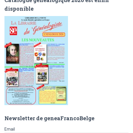
Catalogue généalogique 2026 est enfin
e
disponible
r
c
h
e
r
:
Newsletter de geneaFrancoBelge
Email