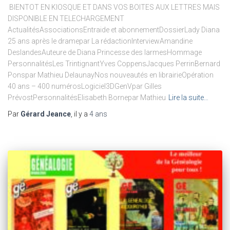
​ BIENTOT EN KIOSQUE ET DANS VOS BOITES AUX LETTRES MAIS
DISPONIBLE EN TELECHARGEMENT
ActualitésAssociationsEntraide et abonnementDossierLady Diana
25 ans après le dramepar La rédactionInterviewAmandine
DeslandesAuteure de Diana Princesse des larmesHommage
PersonnalitésLes TrintignantYves CoppensJacques PerrinBernard
Ponspar Mathieu DelaunayNos nouveautés en librairieOpération
40 ans – 400 numérosLogiciel3DGenVpar Gilles
PrévostPersonnalitésElisabeth Bornepar Mathieu
Lire la suite…
Par
Gérard Jeance
, il y a
4 ans