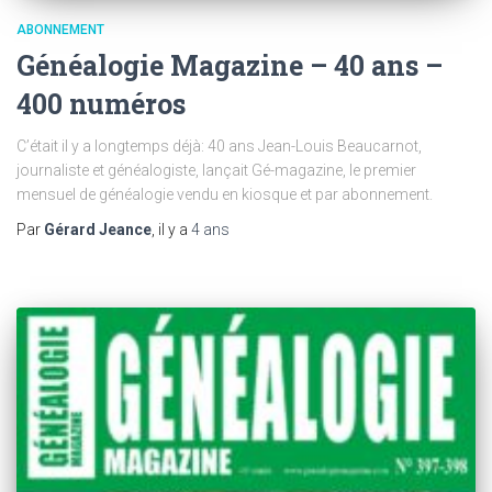
ABONNEMENT
Généalogie Magazine – 40 ans –
400 numéros
C’était il y a longtemps déjà: 40 ans Jean-Louis Beaucarnot,
journaliste et généalogiste, lançait Gé-magazine, le premier
mensuel de généalogie vendu en kiosque et par abonnement.
Par
Gérard Jeance
, il y a
4 ans