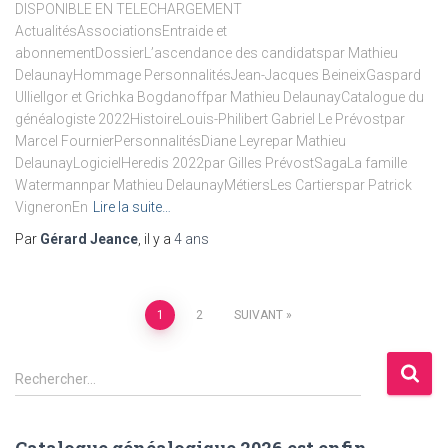
DISPONIBLE EN TELECHARGEMENT
ActualitésAssociationsEntraide et
abonnementDossierL’ascendance des candidatspar Mathieu
DelaunayHommage PersonnalitésJean-Jacques BeineixGaspard
UllielIgor et Grichka Bogdanoffpar Mathieu DelaunayCatalogue du
généalogiste 2022HistoireLouis-Philibert Gabriel Le Prévostpar
Marcel FournierPersonnalitésDiane Leyrepar Mathieu
DelaunayLogicielHeredis 2022par Gilles PrévostSagaLa famille
Watermannpar Mathieu DelaunayMétiersLes Cartierspar Patrick
VigneronEn
Lire la suite…
Par
Gérard Jeance
, il y a
4 ans
Pagination
1
2
SUIVANT
des
R
Rechercher…
e
publications
c
h