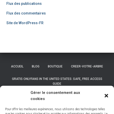
Flux des publications
Flux des commentaires
Site de WordPress-FR
ACCUEIL
BLOG
BOUTIQUE
CREER-VOTRE-ARBRE
GRATIS ONLYFANS IN THE UNITED STATES: SAFE, FREE ACCESS
GUIDE
Gérer le consentement aux
GRATIS ONLYFANS IN THE UNITED STATES: SAFE, FREE ACCESS
cookies
GUIDE
Pour offrir les meilleures expériences, nous utilisons des technologies telles
LISTE DES COMMUNES DE BELGIQUE
que les cookies pour stocker et/ou accéder aux informations des appareils. Le