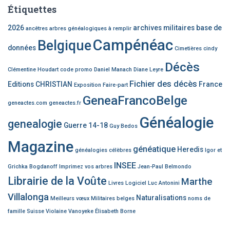
Étiquettes
2026
archives militaires
base de
ancêtres
arbres généalogiques à remplir
Campénéac
Belgique
données
Cimetières
cindy
Décès
Clémentine Houdart
code promo
Daniel Manach
Diane Leyre
Fichier des décès
Editions CHRISTIAN
France
Exposition
Faire-part
GeneaFrancoBelge
geneactes.com
geneactes.fr
Généalogie
genealogie
Guerre 14-18
Guy Bedos
Magazine
généatique
Heredis
généalogies célèbres
Igor et
INSEE
Grichka Bogdanoff
Imprimez vos arbres
Jean-Paul Belmondo
Librairie de la Voûte
Marthe
Livres
Logiciel
Luc Antonini
Villalonga
Naturalisations
Meilleurs vœux
Militaires belges
noms de
famille
Suisse
Violaine Vanoyeke
Élisabeth Borne