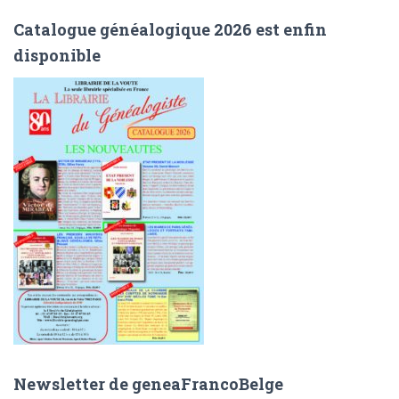
h
Catalogue généalogique 2026 est enfin
e
disponible
r
c
h
e
r
:
Newsletter de geneaFrancoBelge