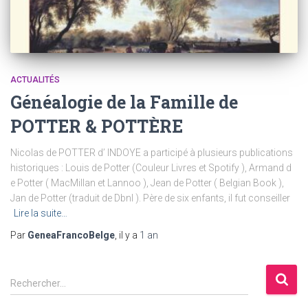
ACTUALITÉS
Généalogie de la Famille de
POTTER & POTTÈRE
Nicolas de POTTER d’ INDOYE a participé à plusieurs publications
historiques : Louis de Potter (Couleur Livres et Spotify ), Armand d
e Potter ( MacMillan et Lannoo ), Jean de Potter ( Belgian Book ),
Jan de Potter (traduit de Dbnl ). Père de six enfants, il fut conseiller
Lire la suite…
Par
GeneaFrancoBelge
, il y a
1 an
R
Rechercher…
e
c