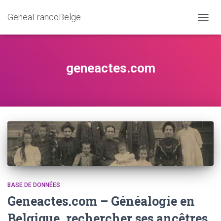
GeneaFrancoBelge
DÉPLI
LA
NAVIG
geneactes.com
BASE DE DONNÉES
Geneactes.com – Généalogie en
Belgique, rechercher ses ancêtres