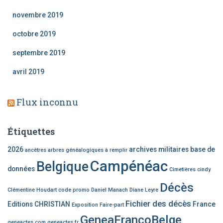
novembre 2019
octobre 2019
septembre 2019
avril 2019
Flux inconnu
Étiquettes
2026
archives militaires
base de
ancêtres
arbres généalogiques à remplir
Campénéac
Belgique
données
Cimetières
cindy
Décès
Clémentine Houdart
code promo
Daniel Manach
Diane Leyre
Fichier des décès
Editions CHRISTIAN
France
Exposition
Faire-part
GeneaFrancoBelge
geneactes.com
geneactes.fr