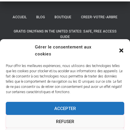
ACCUEIL
BLOG
BOUTIQUE
CREER-VOTRE-ARBRE
GRATIS ONLYFANS IN THE UNITED STATES: SAFE, FREE ACCESS
GUIDE
Gérer le consentement aux
GRATIS ONLYFANS IN THE UNITED STATES: SAFE, FREE ACCESS
cookies
GUIDE
Pour offrir les meilleures expériences, nous utilisons des technologies telles
LISTE DES COMMUNES DE BELGIQUE
que les cookies pour stocker et/ou accéder aux informations des appareils. Le
fait de consentir à ces technologies nous permettra de traiter des données
telles que le comportement de navigation ou les ID uniques sur ce site. Le fait
LISTE DES COMMUNES DES HAUTS DE FRANCE
MON COMPTE
de ne pas consentir ou de retirer son consentement peut avoir un effet négatif
sur certaines caractéristiques et fonctions.
NEWSLETTER
NOS BASES
NOS DÉPOUILLEMENTS
ACCEPTER
PANIER
POLITIQUE DE COOKIES (UE)
REFUSER
VALIDATION DE LA COMMANDE