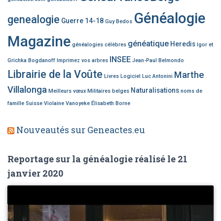
Généalogie
genealogie
Guerre 14-18
Guy Bedos
Magazine
généatique
Heredis
généalogies célèbres
Igor et
INSEE
Grichka Bogdanoff
Imprimez vos arbres
Jean-Paul Belmondo
Librairie de la Voûte
Marthe
Livres
Logiciel
Luc Antonini
Villalonga
Naturalisations
Meilleurs vœux
Militaires belges
noms de
famille
Suisse
Violaine Vanoyeke
Élisabeth Borne
Nouveautés sur Geneactes.eu
Reportage sur la généalogie réalisé le 21
janvier 2020