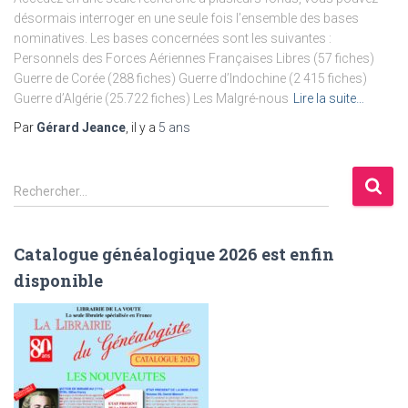
désormais interroger en une seule fois l’ensemble des bases
nominatives. Les bases concernées sont les suivantes :
Personnels des Forces Aériennes Françaises Libres (57 fiches)
Guerre de Corée (288 fiches) Guerre d’Indochine (2 415 fiches)
Guerre d’Algérie (25.722 fiches) Les Malgré-nous
Lire la suite…
Par
Gérard Jeance
, il y a
5 ans
R
Rechercher…
e
c
h
Catalogue généalogique 2026 est enfin
e
disponible
r
c
h
e
r
: