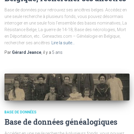
Base de données pour retrouvez ses ancêtres belges. Accédez en
une seule recherche à plusieurs fonds, vous pouvez désormais
interroger en une seule fois l’ensemble des bases nominatives, La
Résistance Belge, La guerre de 14-18, Base des nécrologies, Mort
en Déportation, etc.. Geneactes.com – Généalogie en Belgique,
rechercher ses ancêtres
Lire la suite…
Par
Gérard Jeance
, il y a
5 ans
BASE DE DONNÉES
Base de données généalogiques
Accédez en une seule recherche à plusieurs fonds, vous pouvez