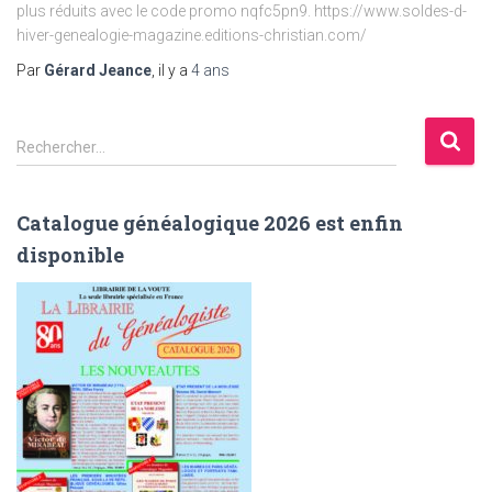
plus réduits avec le code promo nqfc5pn9. https://www.soldes-d-
hiver-genealogie-magazine.editions-christian.com/
Par
Gérard Jeance
, il y a
4 ans
R
Rechercher…
e
c
h
Catalogue généalogique 2026 est enfin
e
disponible
r
c
h
e
r
: