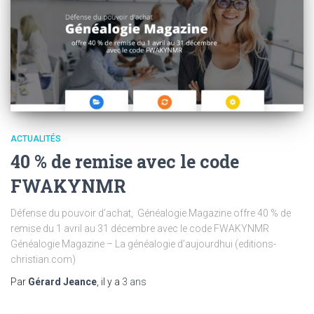
ACTUALITÉS
40 % de remise avec le code
FWAKYNMR
Défense du pouvoir d’achat, Généalogie Magazine offre 40 % de
remise du 1 avril au 31 décembre avec le code FWAKYNMR
Généalogie Magazine – La généalogie d’aujourdhui (editions-
christian.com)
Par
Gérard Jeance
, il y a
3 ans