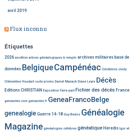
avril 2019
Flux inconnu
Étiquettes
2026
archives militaires
base de
ancêtres
arbres généalogiques à remplir
Campénéac
Belgique
données
Cimetières
cindy
Décès
Clémentine Houdart
code promo
Daniel Manach
Diane Leyre
Fichier des décès
Editions CHRISTIAN
France
Exposition
Faire-part
GeneaFrancoBelge
geneactes.com
geneactes.fr
Généalogie
genealogie
Guerre 14-18
Guy Bedos
Magazine
généatique
Heredis
généalogies célèbres
Igor et