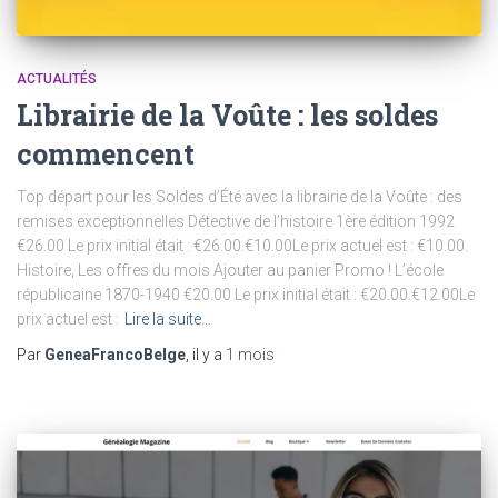
ACTUALITÉS
Librairie de la Voûte : les soldes
commencent
Top départ pour les Soldes d’Été avec la librairie de la Voûte : des
remises exceptionnelles Détective de l’histoire 1ère édition 1992
€26.00 Le prix initial était : €26.00.€10.00Le prix actuel est : €10.00.
Histoire, Les offres du mois Ajouter au panier Promo ! L’école
républicaine 1870-1940 €20.00 Le prix initial était : €20.00.€12.00Le
prix actuel est :
Lire la suite…
Par
GeneaFrancoBelge
, il y a
1 mois