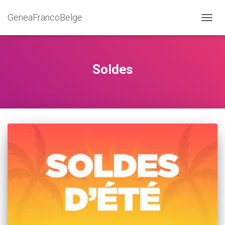
GeneaFrancoBelge
DÉPLI
LA
NAVIG
Soldes