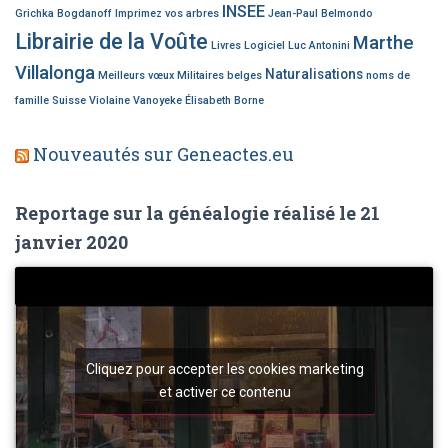
INSEE
Grichka Bogdanoff
Imprimez vos arbres
Jean-Paul Belmondo
Librairie de la Voûte
Marthe
Livres
Logiciel
Luc Antonini
Villalonga
Naturalisations
Meilleurs vœux
Militaires belges
noms de
famille
Suisse
Violaine Vanoyeke
Élisabeth Borne
Nouveautés sur Geneactes.eu
Reportage sur la généalogie réalisé le 21
janvier 2020
Cliquez pour accepter les cookies marketing
et activer ce contenu