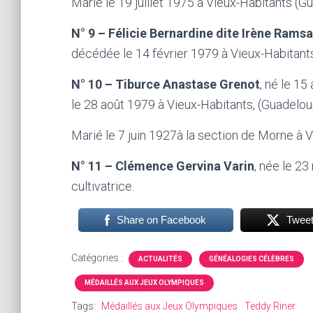
Marié le 19 juillet 1975 à Vieux-Habitants (
N° 9 – Félicie Bernardine dite Irène Rams
décédée le 14 février 1979 à Vieux-Habitants
N° 10 – Tiburce Anastase Grenot
, né le 1
le 28 août 1979 à Vieux-Habitants, (Guadeloup
Marié le 7 juin 1927à la section de Morne à 
N° 11 – Clémence Gervina Varin
, née le 2
cultivatrice.
Share on Facebook
Twee
Catégories :
ACTUALITÉS
GÉNÉALOGIES CÉLÈBRES
MÉDAILLÉS AUX JEUX OLYMPIQUES
Tags:
Médaillés aux Jeux Olympiques
Teddy Riner