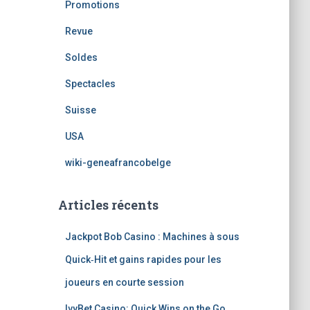
Promotions
Revue
Soldes
Spectacles
Suisse
USA
wiki-geneafrancobelge
Articles récents
Jackpot Bob Casino : Machines à sous
Quick‑Hit et gains rapides pour les
joueurs en courte session
IvyBet Casino: Quick Wins on the Go