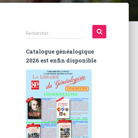
R
Rechercher…
e
c
Catalogue généalogique
h
e
2026 est enfin disponible
r
c
h
e
r
: