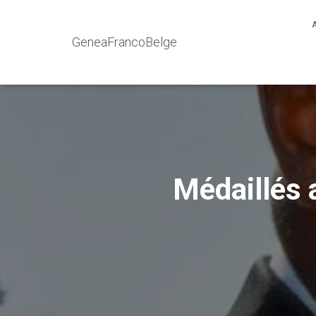
GeneaFrancoBelge
Médaillés 