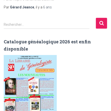
Par
Gérard Jeance
, il y a
6 ans
R
Rechercher…
e
c
h
Catalogue généalogique 2026 est enfin
e
disponible
r
c
h
e
r
: