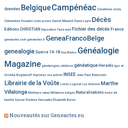
Campénéac
Belgique
données
Cimetières
cindy
Décès
Clémentine Houdart
code promo
Daniel Manach
Diane Leyre
Fichier des décès
Editions CHRISTIAN
France
Exposition
Faire-part
GeneaFrancoBelge
geneactes.com
geneactes.fr
Généalogie
genealogie
Guerre 14-18
Guy Bedos
Magazine
généatique
Heredis
généalogies célèbres
Igor et
INSEE
Grichka Bogdanoff
Imprimez vos arbres
Jean-Paul Belmondo
Librairie de la Voûte
Marthe
Livres
Logiciel
Luc Antonini
Villalonga
Naturalisations
Meilleurs vœux
Militaires belges
noms de
famille
Suisse
Violaine Vanoyeke
Élisabeth Borne
Nouveautés sur Geneactes.eu