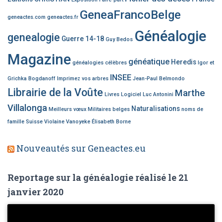
GeneaFrancoBelge
geneactes.com
geneactes.fr
Généalogie
genealogie
Guerre 14-18
Guy Bedos
Magazine
généatique
Heredis
généalogies célèbres
Igor et
INSEE
Grichka Bogdanoff
Imprimez vos arbres
Jean-Paul Belmondo
Librairie de la Voûte
Marthe
Livres
Logiciel
Luc Antonini
Villalonga
Naturalisations
Meilleurs vœux
Militaires belges
noms de
famille
Suisse
Violaine Vanoyeke
Élisabeth Borne
Nouveautés sur Geneactes.eu
Reportage sur la généalogie réalisé le 21
janvier 2020