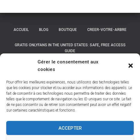
ACCUEIL
BLOG
BOUTIQUE
CREER-VOTRE-ARBRE
GRATIS ONLYFANS IN THE UNITED STATES: SAFE, FREE ACCESS
GUIDE
Gérer le consentement aux
GRATIS ONLYFANS IN THE UNITED STATES: SAFE, FREE ACCESS
cookies
GUIDE
Pour offrir les meilleures expériences, nous utilisons des technologies telles
LISTE DES COMMUNES DE BELGIQUE
que les cookies pour stocker et/ou accéder aux informations des appareils. Le
fait de consentir à ces technologies nous permettra de traiter des données
telles que le comportement de navigation ou les ID uniques sur ce site. Le fait
LISTE DES COMMUNES DES HAUTS DE FRANCE
MON COMPTE
de ne pas consentir ou de retirer son consentement peut avoir un effet négatif
sur certaines caractéristiques et fonctions.
NEWSLETTER
NOS BASES
NOS DÉPOUILLEMENTS
ACCEPTER
PANIER
POLITIQUE DE COOKIES (UE)