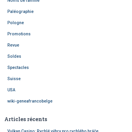
Noms de famille
Paléographie
Pologne
Promotions
Revue
Soldes
Spectacles
Suisse
USA
wiki-geneafrancobelge
Articles récents
Vulkan Casino: Rychlé výhry pro rychlého hráče