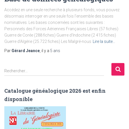
Accédez en une seule recherche à plusieurs fonds, vous pouvez
désormais interroger en une seule fois l’ensemble des bases
nominatives. Les bases concernées sont les suivantes :
Personnels des Forces Aériennes Françaises Libres (57 fiches)
Guerre de Corée (288 fiches) Guerre d’Indochine (2 415 fiches)
Guerre d’Algérie (25.722 fiches) Les Malgré-nous
Lire la suite…
Par
Gérard Jeance
, il y a
5 ans
R
Rechercher…
e
c
h
Catalogue généalogique 2026 est enfin
e
disponible
r
c
h
e
r