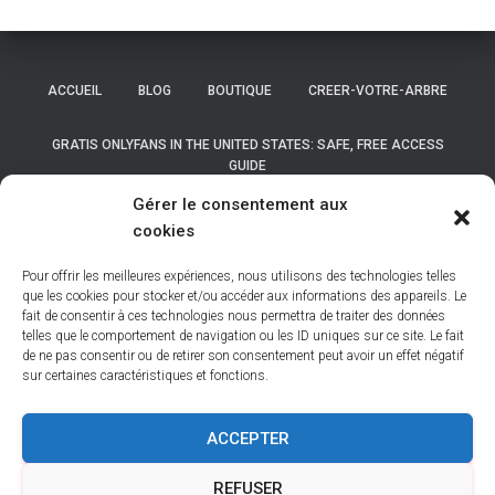
ACCUEIL
BLOG
BOUTIQUE
CREER-VOTRE-ARBRE
GRATIS ONLYFANS IN THE UNITED STATES: SAFE, FREE ACCESS
GUIDE
Gérer le consentement aux
GRATIS ONLYFANS IN THE UNITED STATES: SAFE, FREE ACCESS
cookies
GUIDE
Pour offrir les meilleures expériences, nous utilisons des technologies telles
LISTE DES COMMUNES DE BELGIQUE
que les cookies pour stocker et/ou accéder aux informations des appareils. Le
fait de consentir à ces technologies nous permettra de traiter des données
telles que le comportement de navigation ou les ID uniques sur ce site. Le fait
LISTE DES COMMUNES DES HAUTS DE FRANCE
MON COMPTE
de ne pas consentir ou de retirer son consentement peut avoir un effet négatif
sur certaines caractéristiques et fonctions.
NEWSLETTER
NOS BASES
NOS DÉPOUILLEMENTS
ACCEPTER
PANIER
POLITIQUE DE COOKIES (UE)
REFUSER