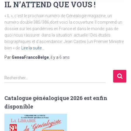
IL N’ATTEND QUE VOUS !
« IL », c’est le prochain numéro de Généalogie magazine, un
numéro double 385/386,dont voici la couverture: Il comprend un
dossier sur les pandémies en France et dans le monde: pas de
quoi nous rassurer dans la situation actuelle ! Des études
biographiques et d’ascendance: Jean Castex (un Premier Ministre
bien « de
Lire la suite…
Par
GeneaFrancoBelge
, il y a
6 ans
R
Rechercher…
e
c
h
Catalogue généalogique 2026 est enfin
e
disponible
r
c
h
e