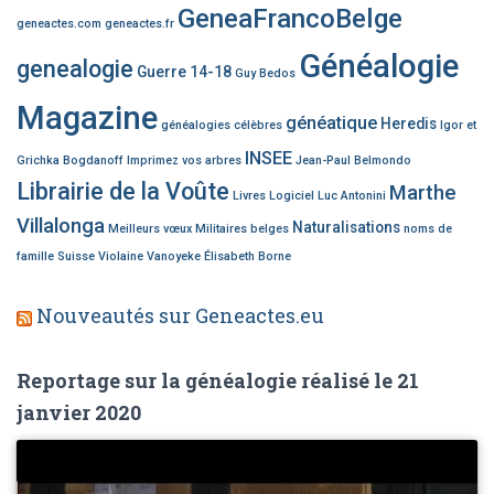
GeneaFrancoBelge
geneactes.com
geneactes.fr
Généalogie
genealogie
Guerre 14-18
Guy Bedos
Magazine
généatique
Heredis
généalogies célèbres
Igor et
INSEE
Grichka Bogdanoff
Imprimez vos arbres
Jean-Paul Belmondo
Librairie de la Voûte
Marthe
Livres
Logiciel
Luc Antonini
Villalonga
Naturalisations
Meilleurs vœux
Militaires belges
noms de
famille
Suisse
Violaine Vanoyeke
Élisabeth Borne
Nouveautés sur Geneactes.eu
Reportage sur la généalogie réalisé le 21
janvier 2020