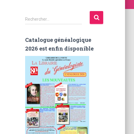
R
Rechercher…
e
c
h
Catalogue généalogique
e
2026 est enfin disponible
r
c
h
e
r
: