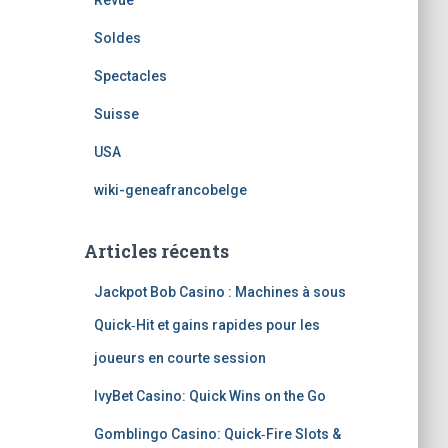
Revue
Soldes
Spectacles
Suisse
USA
wiki-geneafrancobelge
Articles récents
Jackpot Bob Casino : Machines à sous
Quick‑Hit et gains rapides pour les
joueurs en courte session
IvyBet Casino: Quick Wins on the Go
Gomblingo Casino: Quick‑Fire Slots &