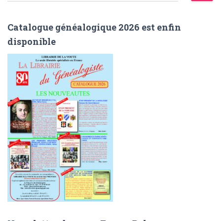
c
h
Catalogue généalogique 2026 est enfin
e
disponible
r
c
h
e
r
: