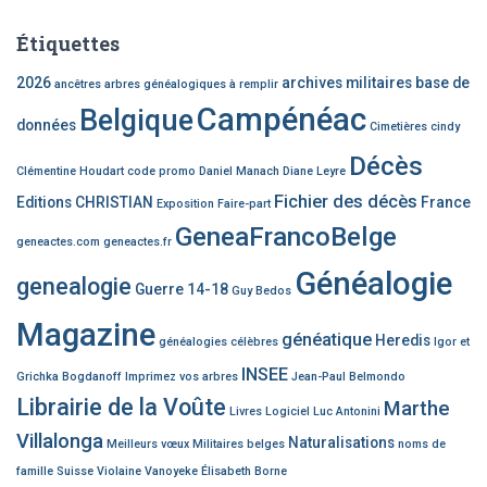
Étiquettes
2026
archives militaires
base de
ancêtres
arbres généalogiques à remplir
Campénéac
Belgique
données
Cimetières
cindy
Décès
Clémentine Houdart
code promo
Daniel Manach
Diane Leyre
Fichier des décès
Editions CHRISTIAN
France
Exposition
Faire-part
GeneaFrancoBelge
geneactes.com
geneactes.fr
Généalogie
genealogie
Guerre 14-18
Guy Bedos
Magazine
généatique
Heredis
généalogies célèbres
Igor et
INSEE
Grichka Bogdanoff
Imprimez vos arbres
Jean-Paul Belmondo
Librairie de la Voûte
Marthe
Livres
Logiciel
Luc Antonini
Villalonga
Naturalisations
Meilleurs vœux
Militaires belges
noms de
famille
Suisse
Violaine Vanoyeke
Élisabeth Borne