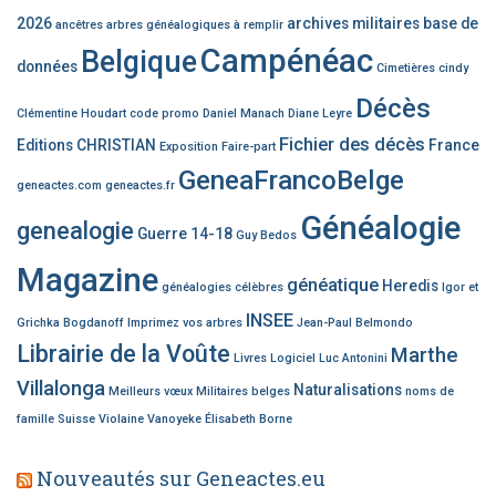
2026
archives militaires
base de
ancêtres
arbres généalogiques à remplir
Campénéac
Belgique
données
Cimetières
cindy
Décès
Clémentine Houdart
code promo
Daniel Manach
Diane Leyre
Fichier des décès
Editions CHRISTIAN
France
Exposition
Faire-part
GeneaFrancoBelge
geneactes.com
geneactes.fr
Généalogie
genealogie
Guerre 14-18
Guy Bedos
Magazine
généatique
Heredis
généalogies célèbres
Igor et
INSEE
Grichka Bogdanoff
Imprimez vos arbres
Jean-Paul Belmondo
Librairie de la Voûte
Marthe
Livres
Logiciel
Luc Antonini
Villalonga
Naturalisations
Meilleurs vœux
Militaires belges
noms de
famille
Suisse
Violaine Vanoyeke
Élisabeth Borne
Nouveautés sur Geneactes.eu