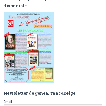
e
disponible
r
c
h
e
r
:
Newsletter de geneaFrancoBelge
Email