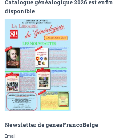
Catalogue généalogique 2026 est enfin
e
disponible
r
c
h
e
r
:
Newsletter de geneaFrancoBelge
Email