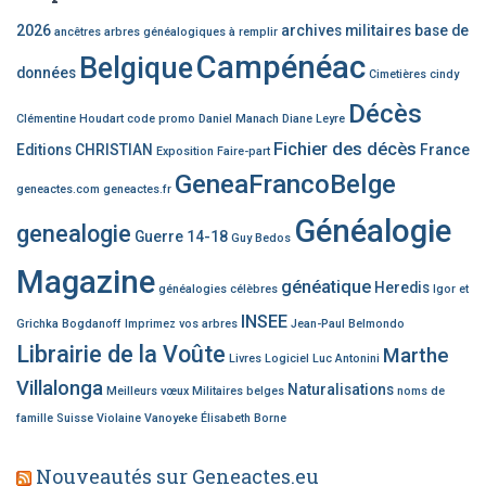
2026
archives militaires
base de
ancêtres
arbres généalogiques à remplir
Campénéac
Belgique
données
Cimetières
cindy
Décès
Clémentine Houdart
code promo
Daniel Manach
Diane Leyre
Fichier des décès
Editions CHRISTIAN
France
Exposition
Faire-part
GeneaFrancoBelge
geneactes.com
geneactes.fr
Généalogie
genealogie
Guerre 14-18
Guy Bedos
Magazine
généatique
Heredis
généalogies célèbres
Igor et
INSEE
Grichka Bogdanoff
Imprimez vos arbres
Jean-Paul Belmondo
Librairie de la Voûte
Marthe
Livres
Logiciel
Luc Antonini
Villalonga
Naturalisations
Meilleurs vœux
Militaires belges
noms de
famille
Suisse
Violaine Vanoyeke
Élisabeth Borne
Nouveautés sur Geneactes.eu