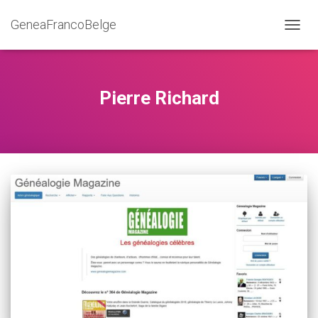
GeneaFrancoBelge
DÉPLI
LA
NAVIG
Pierre Richard