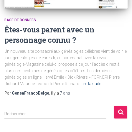
BASE DE DONNÉES
Êtes-vous parent avec un
personnage connu ?
Un nouveau site consacré aux généalogies célèbres vient de voir le
jour genealogies-celebres.fr, en partenariat avec la revue
généalogie-Magazine celui-ci propose à ce jour l’accès direct à
plusieurs centaines de généalogies célèbres. Les dernières
généalogies en ligne Hervé Emile « Dick Rivers » FORNERI Pierre
Richard Maurice Léopold« Pierre Richard
Lire la suite…
Par
GeneaFrancoBelge
, il y a
7 ans
R
Rechercher…
e
c
h