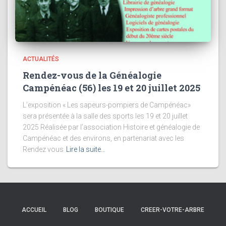
ACTUALITÉS
Rendez-vous de la Généalogie
Campénéac (56) les 19 et 20 juillet 2025
L’exposition « Les sapeurs-pompiers de Campénéac»
sera présentée à la salle des sports les 19 et 20 juillet
2025 Réalisée par l’association Histoire et généalogie de
Campénéac et des environs, en partenariat avec les
Rendez vous
Lire la suite…
ACCUEIL
BLOG
BOUTIQUE
CREER-VOTRE-ARBRE