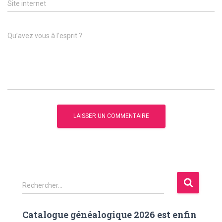
Site internet
Qu’avez vous à l’esprit ?
R
Rechercher…
e
c
Catalogue généalogique 2026 est enfin
h