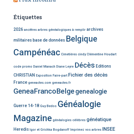
Étiquettes
2026
archives
ancêtres
arbres généalogiques à remplir
Belgique
militaires
base de données
Campénéac
Cimetières
cindy
Clémentine Houdart
Décès
Editions
code promo
Daniel Manach
Diane Leyre
Fichier des décès
CHRISTIAN
Exposition
Faire-part
France
geneactes.com
geneactes.fr
GeneaFrancoBelge
genealogie
Généalogie
Guerre 14-18
Guy Bedos
Magazine
généatique
généalogies célèbres
INSEE
Heredis
Igor et Grichka Bogdanoff
Imprimez vos arbres