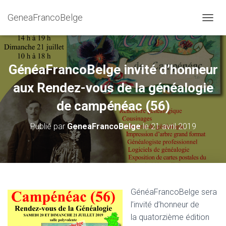
GeneaFrancoBelge
D
É
P
L
I
GénéaFrancoBelge invité d’honneur
E
R
aux Rendez-vous de la généalogie
L
de campénéac (56)
A
N
A
Publié par
GeneaFrancoBelge
le
21 avril 2019
V
I
G
A
T
I
O
GénéaFrancoBelge sera
N
l’invité d’honneur de
la quatorzième édition