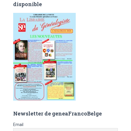
e
disponible
r
c
h
e
r
:
Newsletter de geneaFrancoBelge
Email