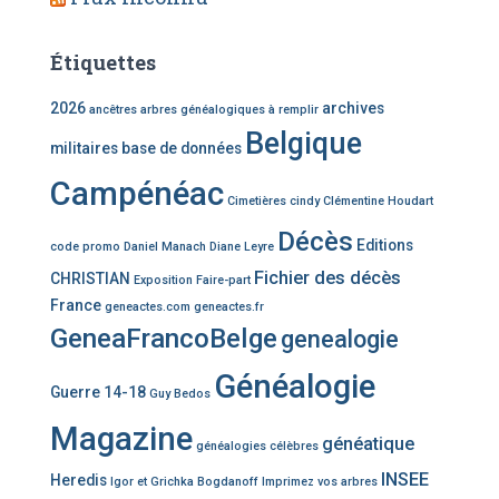
Étiquettes
2026
archives
ancêtres
arbres généalogiques à remplir
Belgique
militaires
base de données
Campénéac
Cimetières
cindy
Clémentine Houdart
Décès
Editions
code promo
Daniel Manach
Diane Leyre
Fichier des décès
CHRISTIAN
Exposition
Faire-part
France
geneactes.com
geneactes.fr
GeneaFrancoBelge
genealogie
Généalogie
Guerre 14-18
Guy Bedos
Magazine
généatique
généalogies célèbres
INSEE
Heredis
Igor et Grichka Bogdanoff
Imprimez vos arbres