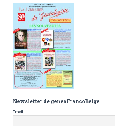
c
h
e
r
:
Newsletter de geneaFrancoBelge
Email