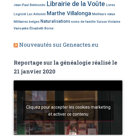
Librairie de la Voûte
Jean-Paul Belmondo
Livres
Marthe Villalonga
Logiciel
Luc Antonini
Meilleurs vœux
Naturalisations
Militaires belges
noms de famille
Suisse
Violaine
Vanoyeke
Élisabeth Borne
Nouveautés sur Geneactes.eu
Reportage sur la généalogie réalisé le
21 janvier 2020
Cliquez pour accepter les cookies marketing
et activer ce contenu