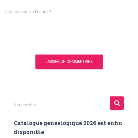
Qu’avez vous à l’esprit ?
R
Rechercher…
e
c
Catalogue généalogique 2026 est enfin
h
e
disponible
r