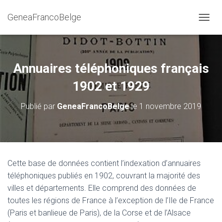
GeneaFrancoBelge
D
É
P
L
I
Annuaires téléphoniques français
E
R
1902 et 1929
L
A
Publié par
GeneaFrancoBelge
le
1 novembre 2019
N
A
V
I
G
A
Cette base de données contient l’indexation d’annuaires
T
téléphoniques publiés en 1902, couvrant la majorité des
I
O
villes et départements. Elle comprend des données de
N
toutes les régions de France à l’exception de l’Ile de France
(Paris et banlieue de Paris), de la Corse et de l’Alsace