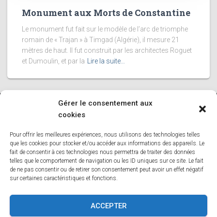
Monument aux Morts de Constantine
Le monument fut fait sur le modèle de l’arc de triomphe
romain de « Trajan » à Timgad (Algérie), il mesure 21
mètres de haut. Il fut construit par les architectes Roguet
et Dumoulin, et par la
Lire la suite…
Gérer le consentement aux
cookies
ACCUEIL
BLOG
BOUTIQUE
CREER-VOTRE-ARBRE
Pour offrir les meilleures expériences, nous utilisons des technologies telles
LISTE DES COMMUNES DE BELGIQUE
que les cookies pour stocker et/ou accéder aux informations des appareils. Le
fait de consentir à ces technologies nous permettra de traiter des données
telles que le comportement de navigation ou les ID uniques sur ce site. Le fait
LISTE DES COMMUNES DES HAUTS DE FRANCE
MON COMPTE
de ne pas consentir ou de retirer son consentement peut avoir un effet négatif
sur certaines caractéristiques et fonctions.
NEWSLETTER
NOS BASES
NOS DÉPOUILLEMENTS
ACCEPTER
PANIER
POLITIQUE DE COOKIES (UE)